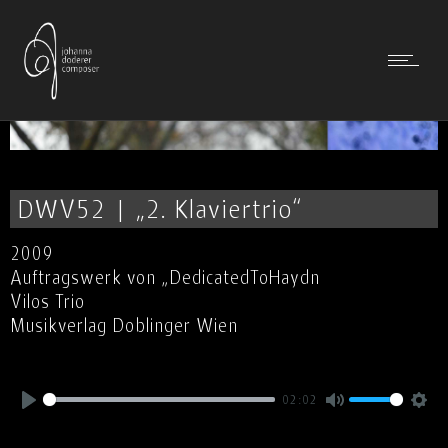
DWV52 | „2. Klaviertrio“
2009
Auftragswerk von „DedicatedToHaydn
Vilos Trio
Musikverlag Doblinger Wien
02:02
Play
Mute
Settin