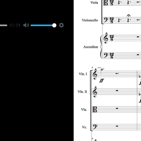
01:08
Mute
Settings