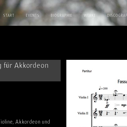
START
EVENTS
BIOGRAPHIE
WERKE
DISCOGRAP
 für Akkordeon
Violine, Akkordeon und